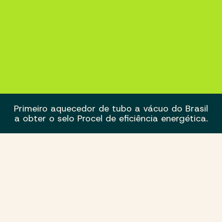
Primeiro aquecedor de tubo a vácuo do Brasil
a obter o selo Procel de eficiência energética.
Aquecedor Solar Acoplado
BN-1-36 com Serpentina
220